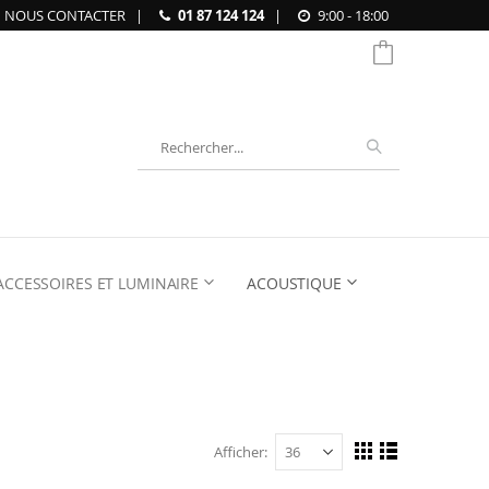
NOUS CONTACTER
|
01 87 124 124
|
9:00 - 18:00
Chercher
ACCESSOIRES ET LUMINAIRE
ACOUSTIQUE
Afficher
Afficher
Grille
Liste
en