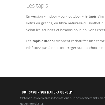
Les tapis
En version « indoor » ou « outdoor »
le tapis
s’inv
Petits ou grands, en
fibre naturelle
ou synthétiqu
Selon les souhaits et besoins nous pouvons crée
Les
tapis outdoor
viennent réchauffer une terras
N’hésitez pas à nous interroger sur les choix de
TOUT SAVOIR SUR MAHORA CONCEPT
Obtenez les dernières informations sur nos événements, ven
notre newsletter.