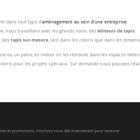
ite dans tout type d'
aménagement au sein d'une entreprise
.
e, nous travaillons avec les grands noms des
éditeurs de tapis
.
r des
tapis sur-mesure
, tant dans les coloris que dans les dimens
se ou un patio, en indoor on les retrouve dans les espaces détent
 coloris pour les projets spéciaux. Sur demande nous pouvons réal
tes et promotions. Inscrivez vous dés maintenant pour recevoir