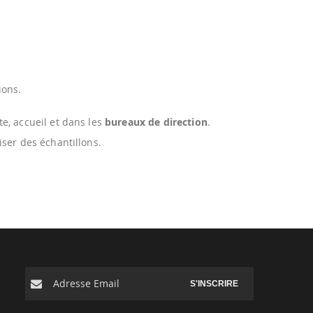
ions.
e, accueil et dans les
bureaux de direction
.
iser des échantillons.
S'INSCRIRE