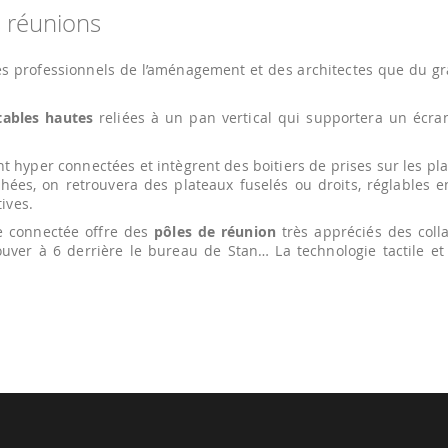
s réunions
s professionnels de l’aménagement et des architectes que du gra
tables hautes
reliées à un pan vertical qui supportera un écran
t hyper connectées et intègrent des boitiers de prises sur les pla
ées, on retrouvera des plateaux fuselés ou droits, réglables e
tives.
le connectée offre des
pôles de réunion
très appréciés des coll
ouver à 6 derrière le bureau de Stan… La technologie tactile et