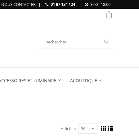
NOUS CONTACTER
|
01 87 124 124
|
9:00 - 18:00
Chercher
ACCESSOIRES ET LUMINAIRE
ACOUSTIQUE
Afficher
Afficher
Grille
Liste
en