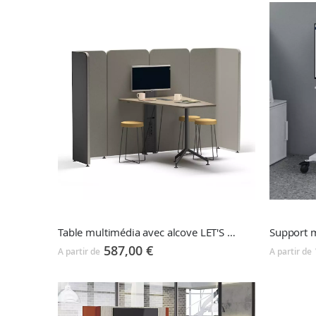
décroissant
Table multimédia avec alcove LET'S MEET
Support 
587,00 €
A partir de
A partir de