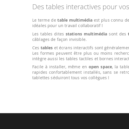
Des tables interactives pour vo
Le terme de
table multimédia
est plus connu de
idéales pour un travail collaboratif !
Les tables dites
stations multimédia
sont des
câblages de façon invisible.
Ces
tables
et écrans interactifs sont généralemen
Les formes peuvent être plus ou moins recherch
intègre aussi les tables tactiles et bornes interac
Facile à installer, même en
open space
, la tab
rapides confortablement installés, sans se retr
tablettes séduiront tous vos collègues !