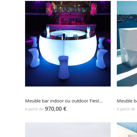
décroissant
Meuble bar indoor ou outdoor Fiestabar
Meuble b
970,00 €
A partir de
A partir de