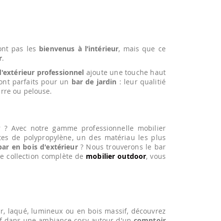
sont pas les
bienvenus à l’intérieur
, mais que ce
r
.
d'extérieur professionnel
ajoute une touche haut
ont parfaits pour un
bar de jardin
: leur qualitié
erre ou pelouse.
r ? Avec notre gamme professionnelle mobilier
ntes de polypropylène, un des matériau les plus
bar en bois d'extérieur
? Nous trouverons le bar
ne collection complète de
mobilier outdoor
, vous
eur, laqué, lumineux ou en bois massif, découvrez
itif dans une ambiance cosy autour d'un
comptoir