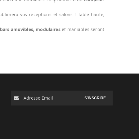
blimera vos réceptions et salons ! Table haute,
bars amovibles, modulaires
et maniables seront
S'INSCRIRE