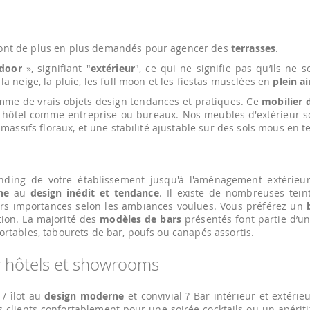
ont de plus en plus demandés pour agencer des
terrasses
.
door
», signifiant "
extérieur
", ce qui ne signifie pas qu’ils ne 
a neige, la pluie, les full moon et les fiestas musclées en
plein ai
mme de vrais objets design tendances et pratiques. Ce
mobilier 
 hôtel comme entreprise ou bureaux. Nos meubles d'extérieur s
 massifs floraux, et une stabilité ajustable sur des sols mous en t
anding de votre établissement jusqu'à l'aménagement extérieu
ne
au
design inédit et tendance
. Il existe de nombreuses tei
leurs importances selon les ambiances voulues. Vous préférez un
tion. La majorité des
modèles de bars
présentés font partie d’u
ortables, tabourets de bar, poufs ou canapés assortis.
r hôtels et showrooms
/ îlot au
design moderne
et convivial ? Bar intérieur et extéri
vos clients confortablement pour une soirée cocktails ou un apér