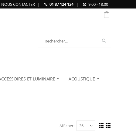
NOUS CONTACTER
|
01 87 124 124
|
9:00 - 18:00
Chercher
ACCESSOIRES ET LUMINAIRE
ACOUSTIQUE
Afficher
Afficher
Grille
Liste
en