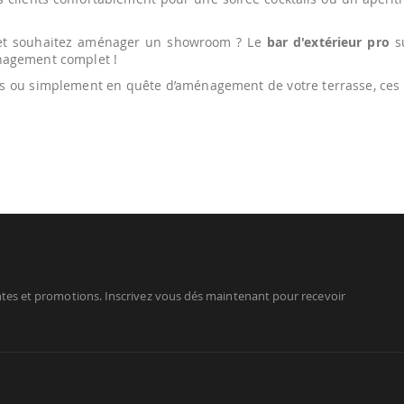
t souhaitez aménager un showroom ? Le
bar d'extérieur pro
su
énagement complet !
fs ou simplement en quête d’aménagement de votre terrasse, ces
tes et promotions. Inscrivez vous dés maintenant pour recevoir