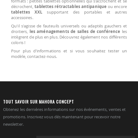
formats : petites tablettes optionnelles qui s’accrochent et se
décrochent,
tablettes rétractables antipanique
ou encore
tablettes XXL
supportant des portables et autres
accessoires.
Qu'il s'agisse de fauteuils universels ou adaptés gauchers et
droitiers,
les aménagements de salles de conférence
les
intègrent de plus en plus. Découvrez également nos différents
coloris !
Pour plus d’informations et si vous souhaitez tester un
modèle, contactez-nous.
TOUT SAVOIR SUR MAHORA CONCEPT
Obtenez les dernières informations sur nos événements, ventes et
promotions. Inscrivez vous dés maintenant pour recevoir notre
newsletter.