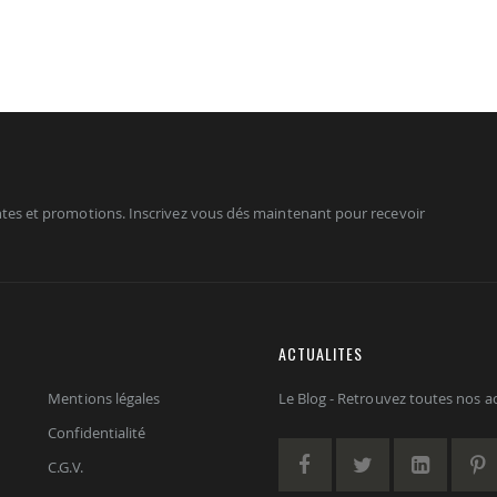
tes et promotions. Inscrivez vous dés maintenant pour recevoir
ACTUALITES
Mentions légales
Le Blog - Retrouvez toutes nos act
Confidentialité
C.G.V.