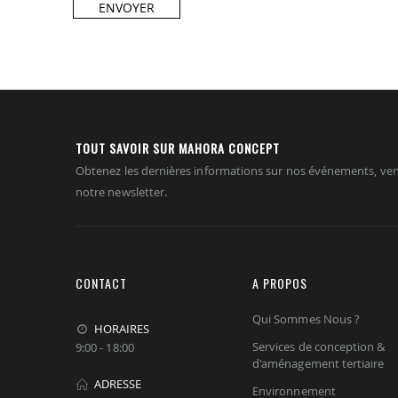
ENVOYER
TOUT SAVOIR SUR MAHORA CONCEPT
Obtenez les dernières informations sur nos événements, ven
notre newsletter.
CONTACT
A PROPOS
Qui Sommes Nous ?
HORAIRES
Services de conception &
9:00 - 18:00
d'aménagement tertiaire
ADRESSE
Environnement