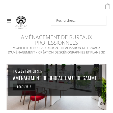
Affichage
navigation
AMÉNAGEMENT DE BUREAUX
PROFESSIONNELS
MOBILIER DE BUREAU DESIGN – RÉALISATION DE TRAVAUX
D'AMÉNAGEMENT – CRÉATION DE SCÉNOGRAPHIES ET PLANS 3D
TABLE DE RÉUNION SLIM
AMÉNAGEMENT DE BUREAU HAUT DE GAMME
DECOUVRIR