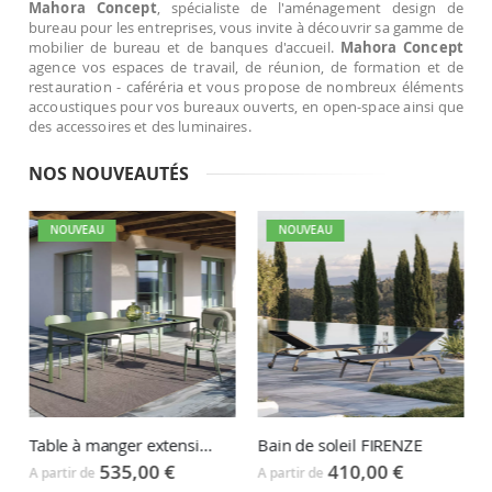
Mahora Concept
, spécialiste de l'aménagement design de
bureau pour les entreprises, vous invite à découvrir sa gamme de
mobilier de bureau et de banques d'accueil.
Mahora Concept
agence vos espaces de travail, de réunion, de formation et de
restauration - caféréria et vous propose de nombreux éléments
accoustiques pour vos bureaux ouverts, en open-space ainsi que
des accessoires et des luminaires.
NOS NOUVEAUTÉS
NOUVEAU
NOUVEAU
Table à manger extensible BUNDI
Bain de soleil FIRENZE
535,00 €
410,00 €
A partir de
A partir de
A