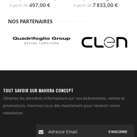
497,00 €
7 833,00 €
A partir de
A partir de
A
NOS PARTENAIRES
TOUT SAVOIR SUR MAHORA CONCEPT
Obtenez les dernières informations sur nos événements, ventes et
promotions. Inscrivez vous dés maintenant pour recevoir notre
newsletter.
S'INSCRIRE