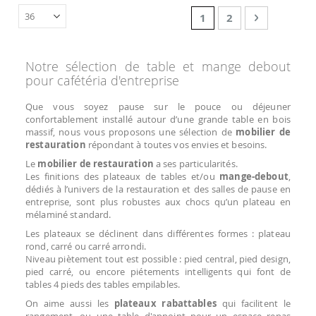
Page
You're currently read
Page
Page
Suivant
1
2
Notre sélection de table et mange debout
pour cafétéria d'entreprise
Que vous soyez pause sur le pouce ou déjeuner
confortablement installé autour d’une grande table en bois
massif, nous vous proposons une sélection de
mobilier de
restauration
répondant à toutes vos envies et besoins.
Le
mobilier de restauration
a ses particularités.
Les finitions des plateaux de tables et/ou
mange-debout
,
dédiés à l’univers de la restauration et des salles de pause en
entreprise, sont plus robustes aux chocs qu’un plateau en
mélaminé standard.
Les plateaux se déclinent dans différentes formes : plateau
rond, carré ou carré arrondi.
Niveau piètement tout est possible : pied central, pied design,
pied carré, ou encore piétements intelligents qui font de
tables 4 pieds des tables empilables.
On aime aussi les
plateaux rabattables
qui facilitent le