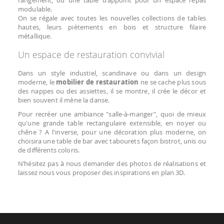
rangement, ou une table d'appoint pour un espace repas
modulable.
On se régale avec toutes les nouvelles collections de tables
hautes, leurs piètements en bois et structure filaire
métallique.
Un espace de restauration convivial
Dans un style industiel, scandinave ou dans un design
moderne, le
mobilier de restauration
ne se cache plus sous
des nappes ou des assiettes, il se montre, il crée le décor et
bien souvent il mène la danse.
Pour recréer une ambiance "salle-à-manger", quoi de mieux
qu'une grande table rectangulaire extensible, en noyer ou
chêne ? A l'inverse, pour une décoration plus moderne, on
choisira une table de bar avec tabourets façon bistrot, unis ou
de différents coloris.
N’hésitez pas à nous demander des photos de réalisations et
laissez nous vous proposer des inspirations en plan 3D.