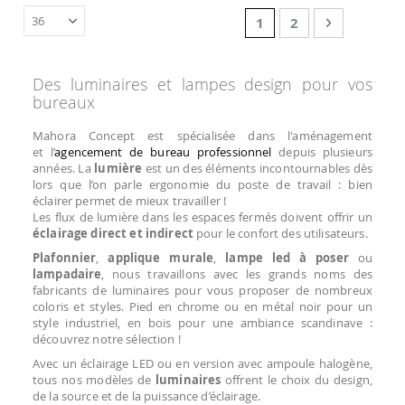
Page
You're currently read
Page
Page
Suivant
1
2
Des luminaires et lampes design pour vos
bureaux
Mahora Concept est spécialisée dans l'aménagement
et l’
agencement de bureau professionnel
depuis plusieurs
années. La
lumière
est un des éléments incontournables dès
lors que l’on parle ergonomie du poste de travail : bien
éclairer permet de mieux travailler !
Les flux de lumière dans les espaces fermés doivent offrir un
éclairage direct et indirect
pour le confort des utilisateurs.
Plafonnier
,
applique murale
,
lampe led à poser
ou
lampadaire
, nous travaillons avec les grands noms des
fabricants de luminaires pour vous proposer de nombreux
coloris et styles. Pied en chrome ou en métal noir pour un
style industriel, en bois pour une ambiance scandinave :
découvrez notre sélection !
Avec un éclairage LED ou en version avec ampoule halogène,
tous nos modèles de
luminaires
offrent le choix du design,
de la source et de la puissance d’éclairage.