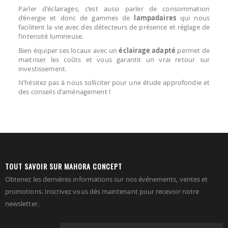
Parler d'éclairages, c’est aussi parler de consommation
d’énergie et donc de gammes de
lampadaires
qui nous
facilitent la vie avec des détecteurs de présence et réglage de
l’intensité lumineuse.
Bien équiper ses locaux avec un
éclairage adapté
permet de
maitriser les coûts et vous garantit un vrai retour sur
investissement.
N’hésitez pas à nous solliciter pour une étude approfondie et
des conseils d'aménagement !
TOUT SAVOIR SUR MAHORA CONCEPT
Obtenez les dernières informations sur nos événements, ventes et
promotions. Inscrivez vous dés maintenant pour recevoir notre
newsletter.