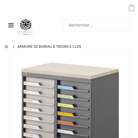
Affichage
navigation
ARMOIRE DE BUREAU À TIROIRS E-CLEN
Passer
à
la
fin
de
la
galerie
d’images