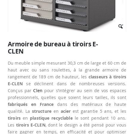
Passer
au
Armoire de bureau à tiroirs E-
début
CLEN
de
la
Galerie
Du meuble simple mesurant 30,3 cm de large et 60 cm de
d’images
haut avec ou sans roulettes, à la grande armoire de
rangement de 189 cm de hauteur, les
classeurs à tiroirs
E-CLEN
se déclinent dans de nombreuses versions.
Conçus par
Clen
pour s’intégrer au sein de vos espaces
professionnels, quelles que soient leurs tailles, ils sont
fabriqués en France
dans des matériaux de haute
qualité. La
structure
en
acier
est garantie 5 ans, et les
tiroirs
en
plastique recyclable
le sont pendant 10 ans.
Les
tiroirs E-CLEN
, dont le design a été pensé pour vous
faire gagner en temps, en efficacité et pour optimiser