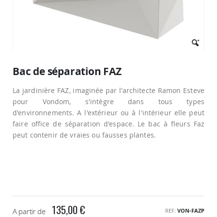
Passer
au
Bac de séparation FAZ
début
de
La jardinière FAZ, imaginée par l'architecte Ramon Esteve
la
Galerie
pour Vondom, s'intègre dans tous types
d’images
d'environnements. A l'extérieur ou à l'intérieur elle peut
faire office de séparation d'espace. Le bac à fleurs Faz
peut contenir de vraies ou fausses plantes.
135,00 €
A partir de
REF
VON-FAZP