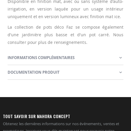
Disponible en finition mat, avec ou sans système d'auto-
irrigation, en version laquée pour un usage intérieur
uniquement et en version lumineux avec finition mat ice.
La collection de pots déco Faz se compose également
d'une jardinière plus basse et d'un pot carré. Nous
consulter pour plus de renseignements.
INFORMATIONS COMPLÉMENTAIRES
DOCUMENTATION PRODUIT
TOUT SAVOIR SUR MAHORA CONCEPT
Obtenez les dernières informations sur nos événements, ventes et
promotions. Inscrivez vous dés maintenant pour recevoir notre