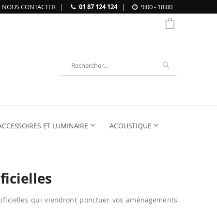
NOUS CONTACTER
|
01 87 124 124
|
9:00 - 18:00
Chercher
ACCESSOIRES ET LUMINAIRE
ACOUSTIQUE
ficielles
tificielles qui viendront ponctuer vos aménagements