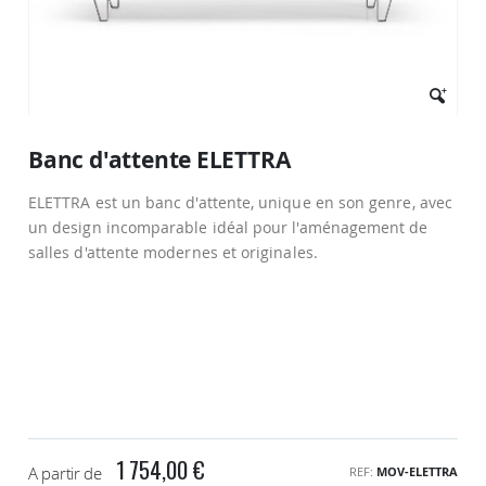
Passer
au
Banc d'attente ELETTRA
début
de
ELETTRA est un banc d'attente, unique en son genre, avec
la
Galerie
un design incomparable idéal pour l'aménagement de
d’images
salles d'attente modernes et originales.
1 754,00 €
A partir de
REF
MOV-ELETTRA