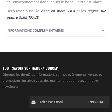
de l’environnement dans lequel le banc Elettra est placé.
Découvrez aussi le
banc en métal OLA
et les
sièges sur
poutre SLIM TRAVE
.
INFORMATIONS COMPLÉMENTAIRES
TOUT SAVOIR SUR MAHORA CONCEPT
Obtenez les dernières informations sur nos événements, ventes et
promotions. Inscrivez vous dés maintenant pour recevoir notre
newsletter.
S'INSCRIRE