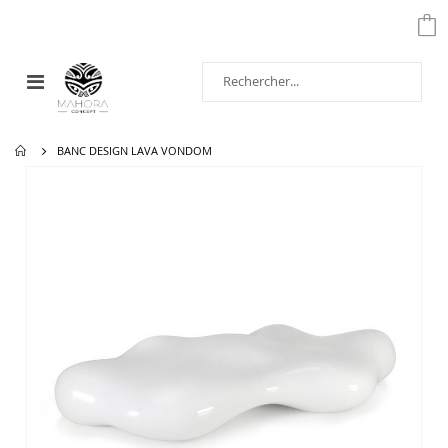
Affichage
navigation
BANC DESIGN LAVA VONDOM
Passer
à
la
fin
de
la
galerie
d’images