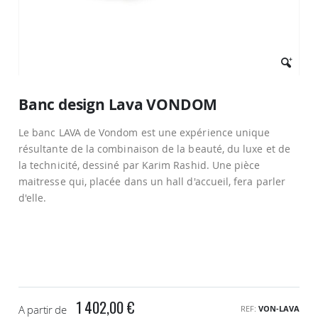
Passer
au
Banc design Lava VONDOM
début
de
Le banc LAVA de Vondom est une expérience unique
la
Galerie
résultante de la combinaison de la beauté, du luxe et de
d’images
la technicité, dessiné par Karim Rashid. Une pièce
maitresse qui, placée dans un hall d'accueil, fera parler
d'elle.
1 402,00 €
A partir de
REF
VON-LAVA