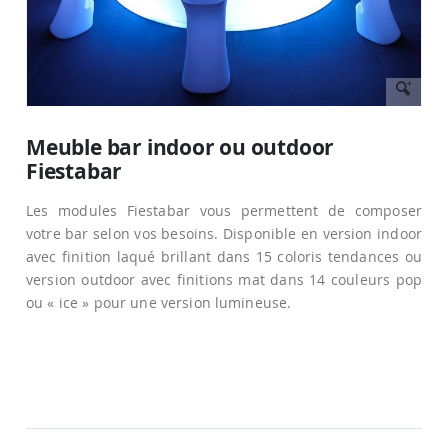
Passer
au
Meuble bar indoor ou outdoor
début
Fiestabar
de
la
Galerie
Les modules Fiestabar vous permettent de composer
d’images
votre bar selon vos besoins. Disponible en version indoor
avec finition laqué brillant dans 15 coloris tendances ou
version outdoor avec finitions mat dans 14 couleurs pop
ou « ice » pour une version lumineuse.