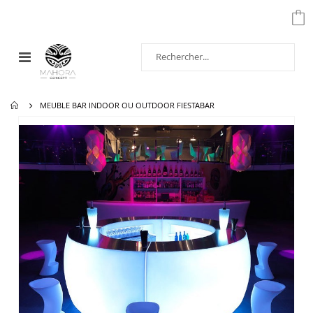
Affichage
navigation
MEUBLE BAR INDOOR OU OUTDOOR FIESTABAR
Passer
à
la
fin
de
la
galerie
d’images