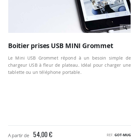
Passer
au
Boitier prises USB MINI Grommet
début
de
Le Mini USB Grommet répond à un besoin simple de
la
Galerie
chargeur USB à fleur de plateau. Idéal pour charger une
d’images
tablette ou un téléphone portable.
54,00 €
A partir de
REF
GOT-MUG