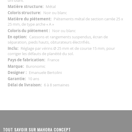
uni blanc
Métal
Noir ou blanc
Piétements métal de section carrée 25 x
25 mm, de type arche « A »
Noir ou blanc
Caissons et rangements suspendus, écran de
séparation, pieds hauts, obturateurs électrifiés.
Réglage par vérins Ø 25 mm et de course 15 mm, pour
corriger les défauts de planéité du sol.
France
Buronomic
Emanuele Bertolini
10 ans
6 à 8 semaines
TOUT SAVOIR SUR MAHORA CONCEPT