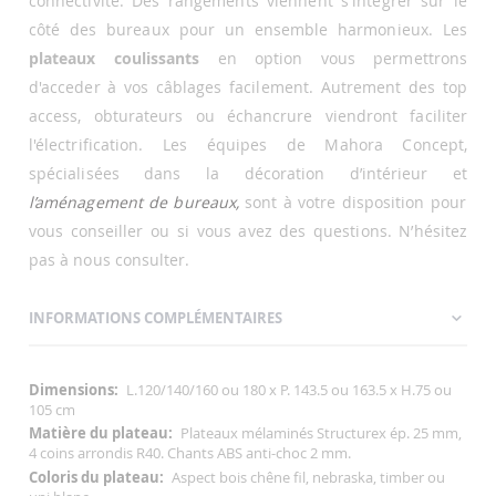
connectivité. Des rangements viennent s'intégrer sur le
côté des bureaux pour un ensemble harmonieux. Les
plateaux coulissants
en option vous permettrons
d'acceder à vos câblages facilement. Autrement des top
access, obturateurs ou échancrure viendront faciliter
l'électrification. Les équipes de Mahora Concept,
spécialisées dans la décoration d’intérieur et
l’aménagement de bureaux,
sont à votre disposition pour
vous conseiller ou si vous avez des questions. N’hésitez
pas à nous consulter.
INFORMATIONS COMPLÉMENTAIRES
Informations
L.120/140/160 ou 180 x P. 143.5 ou 163.5 x H.75 ou
Complémentaires
105 cm
Plateaux mélaminés Structurex ép. 25 mm,
4 coins arrondis R40. Chants ABS anti-choc 2 mm.
Aspect bois chêne fil, nebraska, timber ou