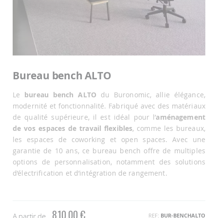
Passer
au
Bureau bench ALTO
début
de
Le
bureau bench ALTO
du Buronomic, allie élégance,
la
Galerie
modernité et fonctionnalité. Fabriqué avec des matériaux
d’images
de qualité supérieure, il est idéal pour l’
aménagement
de vos espaces de travail flexibles
, comme les bureaux,
les espaces de coworking et open spaces. Avec une
garantie de 10 ans, ce bureau bench offre de multiples
options de personnalisation, notamment des solutions
d’électrification et d’intégration de rangement.
810,00 €
A partir de
REF
BUR-BENCHALTO