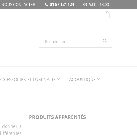
NOUS CONTACTER
|
01 87 124 124
|
9:00 - 18:00
Chercher
ACCESSOIRES ET LUMINAIRE
ACOUSTIQUE
PRODUITS APPARENTÉS
z donner à
ifférentes