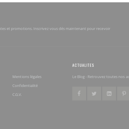
tes et promotions. Inscrivez vous dés maintenant pour recevoir
ACTUALITES
Mentions légales
Le Blog - Retrouvez toutes nos act
Confidentialité
C.G.V.