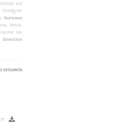
lection est
s’intégrer
es
bureaux
ne, Fenix.
senter les
 direction
O-SESSANTA
me