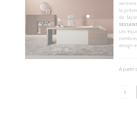
la
versions
galerie
la prése
d’images
de faço
SESSAN
Les équ
nombreu
design e
Passer
au
A partir
début
de
la
Galerie
d’images