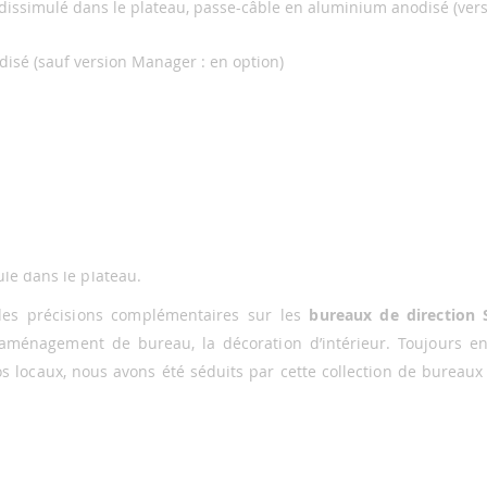
dissimulé dans le plateau, passe-câble en aluminium anodisé (ver
isé (sauf version Manager : en option)
 bureau grâce au mobilier de bureau desi
bureau de directeur moderne, polyvalent qui apportera une
la
collection SESSANTA.
Plébiscitée par les architectes d’intérie
l'
aménagement de votre bureau de direction
avec les rangement
auf la version Manager pour laquelle il s’agit d’une option). I
lé dans le plateau.
 des précisions complémentaires sur les
bureaux de direction
aménagement de bureau, la décoration d’intérieur. Toujours e
 locaux, nous avons été séduits par cette collection de bureaux