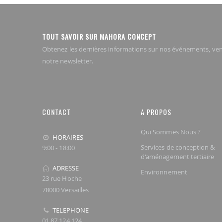
TOUT SAVOIR SUR MAHORA CONCEPT
Obtenez les dernières informations sur nos événements, ven
notre newsletter.
CONTACT
A PROPOS
Qui Sommes Nous ?
HORAIRES
Services de conception &
9:00 - 18:00
d'aménagement tertiaire
ADRESSE
Environnement
23 rue Hoche
78000 Versailles
TELEPHONE
01 87 124 124