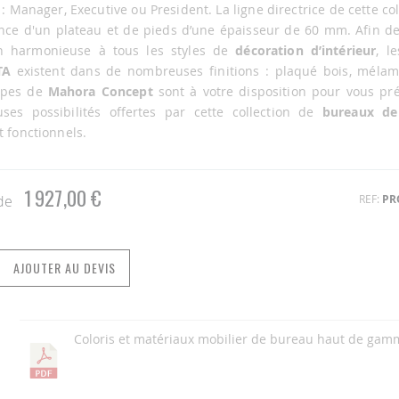
 : Manager, Executive ou President. La ligne directrice de cette col
nce d'un plateau et de pieds d’une épaisseur de 60 mm. Afin de 
n harmonieuse à tous les styles de
décoration d’intérieur
, l
TA
existent dans de nombreuses finitions : plaqué bois, mélami
ipes de
Mahora Concept
sont à votre disposition pour vous pré
ses possibilités offertes par cette collection de
bureaux de
t fonctionnels.
1 927,00 €
REF
PR
 de
AJOUTER AU DEVIS
Coloris et matériaux mobilier de bureau haut de gam