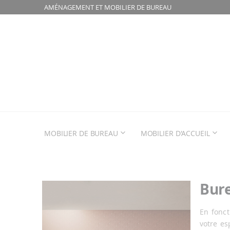
AMÉNAGEMENT ET MOBILIER DE BUREAU
MOBILIER DE BUREAU
MOBILIER D'ACCUEIL
Bure
Passer
à
la
En fonct
fin
votre es
de