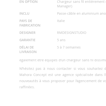
EN OPTION
Chargeur sans fil entièrement 
différentes options de personnalisation disponibles.
Manager)
INCLU
Passe-câble en aluminium anod
Complétez l’ameublement de votre
PAYS DE
Italie
Sessanta
FABRICATION
DESIGNER
RMDESIGNSTUDIO
Si vous êtes actuellement à la recherche d’un 
GARANTIE
5 ans
sophistication à votre décoration, vous allez adorer 
DÉLAI DE
5 à 7 semaines
élégance et sa fonctionnalité, vous pourrez compléter 
LIVRAISON
Les bureaux incluent un passe-câble en aluminium (s
également être équipés d’un chargeur sans fil dissimu
N’hésitez pas à nous contacter si vous souhaitez
Mahora Concept est une agence spécialisée dans l’
nouveautés à vous proposer pour l’agencement de vos
raffinées.