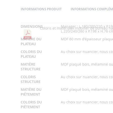
INFORMATIONS PRODUIT
INFORMATIONS COMPLÉM
Informations
DIMENSIONS
Manager : L.180/200/220 x P.190
Coloris et matériaux mobilier de bureau 
Complémentaires
Les bureaux de direction SESSANTA,
L.220/240/260 x P.198 x H.76 c
MATIÈRE DU
MDF 60 mm d'épaisseur plaqué
PLATEAU
SESSANTA est une collection de
bureaux de directi
rigoureuse des matériaux utilisés et un design rés
COLORIS DU
Au choix sur nuancier, nous co
PLATEAU
collection de
bureaux SESSANTA
se déclinent en tro
plus fonctionnels et adaptés aux espaces de travail 
MATIÈRE
MDF plaqué bois, mélaminé ou
STRUCTURE
pouvez ainsi opter pour le
Bureau Manager
,
Bureau E
COLORIS
Au choix sur nuancier, nous co
Leurs longueurs varient entre 180 cm et 260 cm selo
STRUCTURE
prolonger l'espace de travail, le bureau de direction 
MATIÈRE DU
MDF plaqué bois, mélaminé ou
plus importants et le bureau Président possède quant
PIÉTEMENT
supplémentaire. Les
bureaux de direction SESSANTA
COLORIS DU
Au choix sur nuancier, nous co
de fond de 18 à 19 mm. Afin de s’intégrer de façon 
PIÈTEMENT
dans de nombreuses couleurs et finitions. Les éq