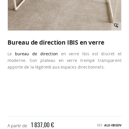
Passer
au
Bureau de direction IBIS en verre
début
de
Le
bureau de direction
en verre Ibis est discret et
la
Galerie
moderne. Son plateau en verre trempé transparent
d’images
apporte de la légèreté aux espaces directionnels.
1 837,00 €
A partir de
REF
ALE-IBISDV