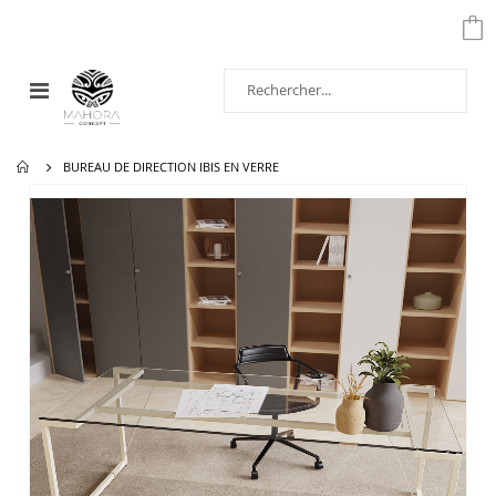
Affichage
navigation
BUREAU DE DIRECTION IBIS EN VERRE
Passer
à
la
fin
de
la
galerie
d’images