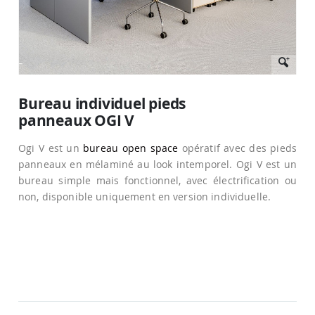
Passer
au
Bureau individuel pieds
début
panneaux OGI V
de
la
Galerie
Ogi V est un
bureau open space
opératif avec des pieds
d’images
panneaux en mélaminé au look intemporel. Ogi V est un
bureau simple mais fonctionnel, avec électrification ou
non, disponible uniquement en version individuelle.