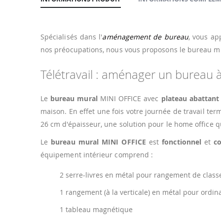
de
la
Galerie
d’images
Spécialisés dans l'
aménagement de bureau
, vous ap
nos préocupations, nous vous proposons le bureau m
Télétravail : aménager un bureau 
Le
bureau mural
MINI OFFICE avec
plateau abattant
maison. En effet une fois votre journée de travail te
26 cm d'épaisseur, une solution pour le home office q
Le
bureau mural MINI OFFICE
est
fonctionnel
et
c
équipement intérieur comprend :
2 serre-livres en métal pour rangement de class
1 rangement (à la verticale) en métal pour ordin
1 tableau magnétique