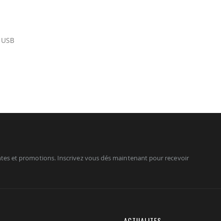
s USB
tes et promotions. Inscrivez vous dés maintenant pour recevoir
ACTUALITES