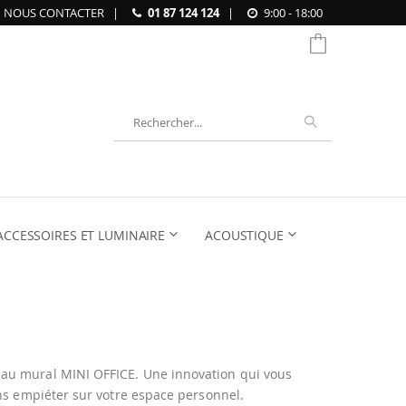
NOUS CONTACTER
|
01 87 124 124
|
9:00 - 18:00
Chercher
ACCESSOIRES ET LUMINAIRE
ACOUSTIQUE
au mural MINI OFFICE. Une innovation qui vous
ans empiéter sur votre espace personnel.