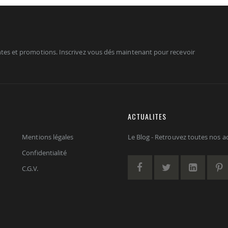
tes et promotions. Inscrivez vous dés maintenant pour recevoir
ACTUALITES
Mentions légales
Le Blog - Retrouvez toutes nos act
Confidentialité
C.G.V.