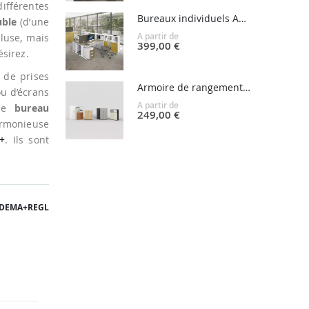
fférentes
Bureaux individuels ADEMA+
uble
(d’une
A partir de
luse, mais
399,00 €
sirez.
 de prises
Armoire de rangement portes battantes MOBIMETAL
ou d’écrans
A partir de
 le
bureau
249,00 €
armonieuse
+
. Ils sont
ADEMA+REGL