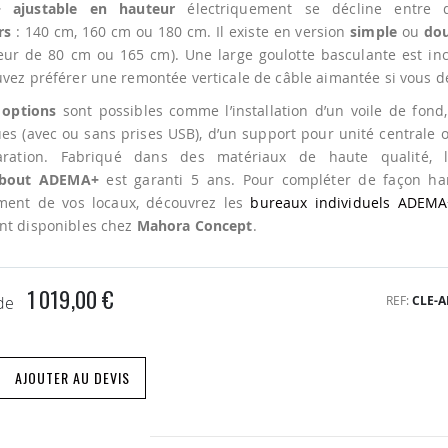
 ajustable en hauteur
électriquement se décline entre di
rs
: 140 cm, 160 cm ou 180 cm. Il existe en version
simple
ou
do
ur de 80 cm ou 165 cm). Une large goulotte basculante est inc
vez préférer une remontée verticale de câble aimantée si vous dé
options
sont possibles comme l’installation d’un voile de fond,
ues (avec ou sans prises USB), d’un support pour unité centrale 
ration. Fabriqué dans des matériaux de haute qualité,
ebout ADEMA+
est garanti 5 ans. Pour compléter de façon h
ement de vos locaux, découvrez les
bureaux individuels ADEMA
nt disponibles chez
Mahora Concept
.
1 019,00 €
REF
CLE-
 de
AJOUTER AU DEVIS