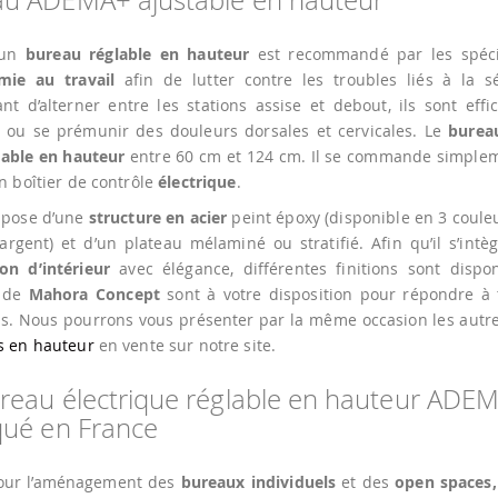
r un
bureau réglable en hauteur
est recommandé par les spéci
mie au travail
afin de lutter contre les troubles liés à la sé
nt d’alterner entre les stations assise et debout, ils sont eff
 ou se prémunir des douleurs dorsales et cervicales. Le
burea
table en hauteur
entre 60 cm et 124 cm. Il se commande simplem
un boîtier de contrôle
électrique
.
mpose d’une
structure en acier
peint époxy (disponible en 3 couleu
argent) et d’un plateau mélaminé ou stratifié. Afin qu’il s’intè
on d’intérieur
avec élégance, différentes finitions sont dispon
s de
Mahora Concept
sont à votre disposition pour répondre à 
s. Nous pourrons vous présenter par la même occasion les autr
s en hauteur
en vente sur notre site.
reau électrique réglable en hauteur ADEM
qué en France
our l’aménagement des
bureaux individuels
et des
open spaces,