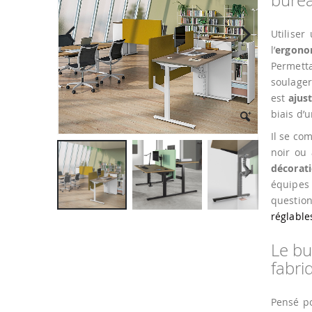
la
galerie
d’images
Utilise
l’
ergono
Permetta
soulager
est
ajus
biais d’
Il se co
noir ou 
décorati
équipe
question
Passer
réglable
au
début
Le bu
de
fabri
la
Galerie
d’images
Pensé p