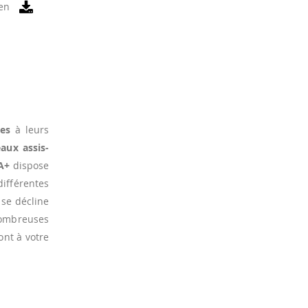
en
es
à leurs
aux assis-
A+
dispose
ifférentes
 se décline
nombreuses
ont à votre