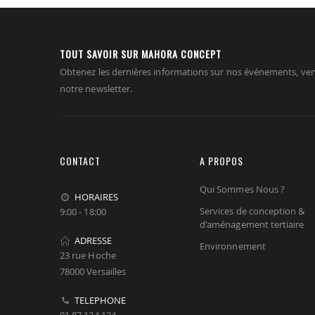
TOUT SAVOIR SUR MAHORA CONCEPT
Obtenez les dernières informations sur nos événements, ven
notre newsletter.
CONTACT
A PROPOS
Qui Sommes Nous ?
HORAIRES
Services de conception &
9:00 - 18:00
d'aménagement tertiaire
ADRESSE
Environnement
23 rue Hoche
78000 Versailles
TELEPHONE