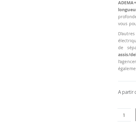
ADEMA+
longueu
profonde
vous pou
D’autres
électriq
de sépa
assis/d
l’agenc
égaleme
A partir