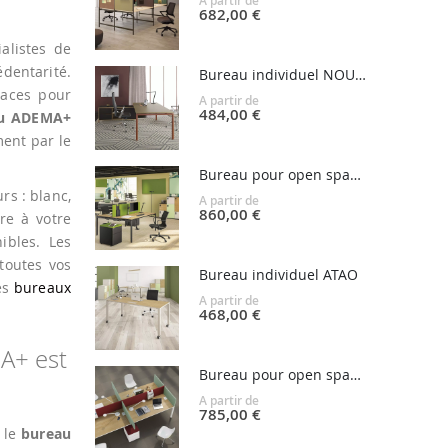
A partir de
682,00 €
alistes de
dentarité.
Bureau individuel NOUVELLE VAGUE
icaces pour
A partir de
484,00 €
u ADEMA+
ent par le
Bureau pour open space NOUVELLE VAGUE
rs : blanc,
A partir de
860,00 €
gre à votre
ibles. Les
toutes vos
Bureau individuel ATAO
es
bureaux
A partir de
468,00 €
A+ est
Bureau pour open space ATAO
A partir de
785,00 €
le
bureau