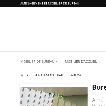
AMÉNAGEMENT ET MOBILIER DE BUREAU
MOBILIER DE BUREAU
MOBILIER D'ACCUEIL
BUREAU RÉGLABLE HAUTEUR ADEMA+
Bur
Passer
à
la
Aména
fin
de
bure