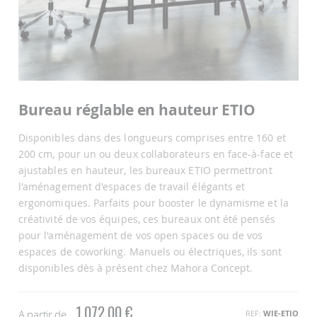
Passer
au
Bureau réglable en hauteur ETIO
début
de
Disponibles dans des longueurs comprises entre 160 et
la
Galerie
200 cm, pour un ou deux collaborateurs en face-à-face et
d’images
ajustables en hauteur, les bureaux ETIO permettront
l'aménagement d'espaces de travail élégants et
ergonomiques. Parfaits pour booster le dynamisme et la
créativité de vos équipes, ces bureaux ont été pensés
pour l'aménagement de vos open spaces ou de vos
espaces de coworking. Manuels ou électriques, ils sont
disponibles dès à présent chez Mahora Concept.
1 072,00 €
A partir de
REF
WIE-ETIO