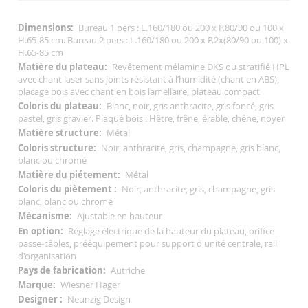
Informations
Bureau 1 pers : L.160/180 ou 200 x P.80/90 ou 100 x
Complémentaires
H.65-85 cm. Bureau 2 pers : L.160/180 ou 200 x P.2x(80/90 ou 100) x
H.65-85 cm
Revêtement mélamine DKS ou stratifié HPL
avec chant laser sans joints résistant à l’humidité (chant en ABS),
placage bois avec chant en bois lamellaire, plateau compact
Blanc, noir, gris anthracite, gris foncé, gris
pastel, gris gravier. Plaqué bois : Hêtre, frêne, érable, chêne, noyer
Métal
Noir, anthracite, gris, champagne, gris blanc,
blanc ou chromé
Métal
Noir, anthracite, gris, champagne, gris
blanc, blanc ou chromé
Ajustable en hauteur
Réglage électrique de la hauteur du plateau, orifice
passe-câbles, prééquipement pour support d'unité centrale, rail
d'organisation
Autriche
Wiesner Hager
Neunzig Design