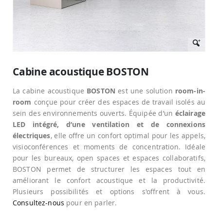
Passer
au
Cabine acoustique BOSTON
début
de
La cabine acoustique
BOSTON
est une solution
room-in-
la
Galerie
room
conçue pour créer des espaces de travail isolés au
d’images
sein des environnements ouverts. Équipée d’un
éclairage
LED intégré, d’une ventilation et de connexions
électriques
, elle offre un confort optimal pour les appels,
visioconférences et moments de concentration. Idéale
pour les bureaux, open spaces et espaces collaboratifs,
BOSTON permet de structurer les espaces tout en
améliorant le confort acoustique et la productivité.
Plusieurs possibilités et options s'offrent à vous.
Consultez-nous
pour en parler.