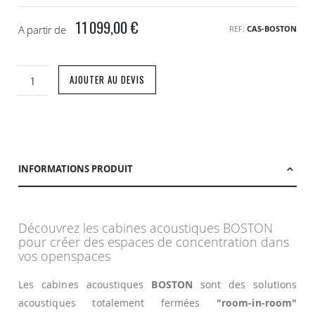
11 099,00 €
A partir de
REF
CAS-BOSTON
AJOUTER AU DEVIS
INFORMATIONS PRODUIT
Découvrez les cabines acoustiques BOSTON
pour créer des espaces de concentration dans
vos openspaces
Les cabines acoustiques
BOSTON
sont des solutions
acoustiques totalement fermées
"room-in-room"