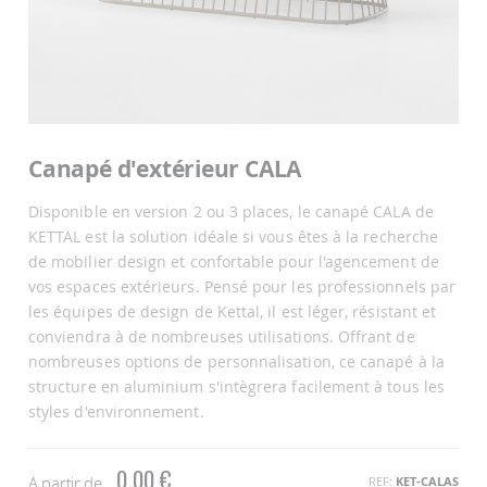
Passer
au
Canapé d'extérieur CALA
début
de
Disponible en version 2 ou 3 places, le canapé CALA de
la
Galerie
KETTAL est la solution idéale si vous êtes à la recherche
d’images
de mobilier design et confortable pour l'agencement de
vos espaces extérieurs. Pensé pour les professionnels par
les équipes de design de Kettal, il est léger, résistant et
conviendra à de nombreuses utilisations. Offrant de
nombreuses options de personnalisation, ce canapé à la
structure en aluminium s'intègrera facilement à tous les
styles d'environnement.
0,00 €
A partir de
REF
KET-CALAS