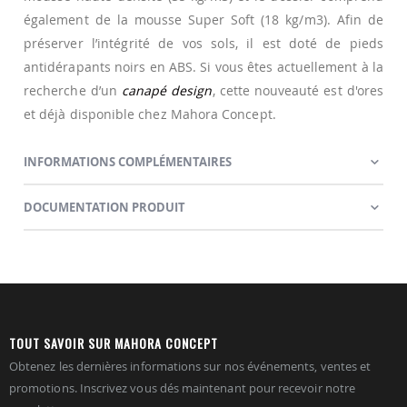
également de la mousse Super Soft (18 kg/m3). Afin de
préserver l’intégrité de vos sols, il est doté de pieds
antidérapants noirs en ABS. Si vous êtes actuellement à la
recherche d’un
canapé design
, cette nouveauté est d'ores
et déjà disponible chez Mahora Concept.
INFORMATIONS COMPLÉMENTAIRES
DOCUMENTATION PRODUIT
TOUT SAVOIR SUR MAHORA CONCEPT
Obtenez les dernières informations sur nos événements, ventes et
promotions. Inscrivez vous dés maintenant pour recevoir notre