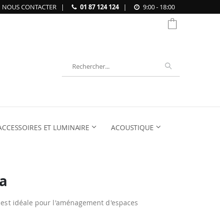
NOUS CONTACTER
|
01 87 124 124
|
9:00 - 18:00
Chercher
ACCESSOIRES ET LUMINAIRE
ACOUSTIQUE
a
h est idéale pour l'aménagement d'espaces