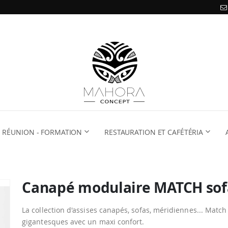
RÉUNION - FORMATION
RESTAURATION ET CAFÉTÉRIA
Canapé modulaire MATCH sof
La collection d'assises canapés, sofas, méridiennes... Matc
gigantesques avec un maxi confort.