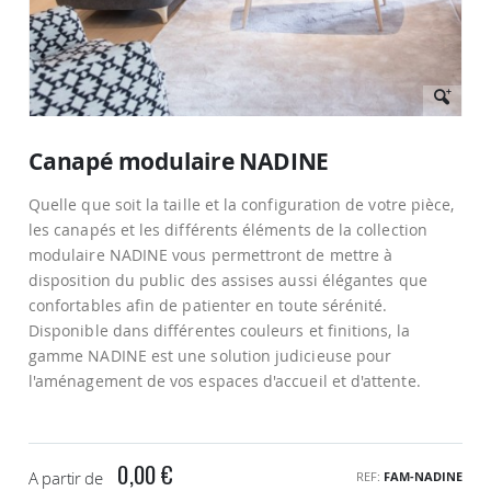
Passer
au
Canapé modulaire NADINE
début
de
Quelle que soit la taille et la configuration de votre pièce,
la
Galerie
les canapés et les différents éléments de la collection
d’images
modulaire NADINE vous permettront de mettre à
disposition du public des assises aussi élégantes que
confortables afin de patienter en toute sérénité.
Disponible dans différentes couleurs et finitions, la
gamme NADINE est une solution judicieuse pour
l'aménagement de vos espaces d'accueil et d'attente.
0,00 €
A partir de
REF
FAM-NADINE