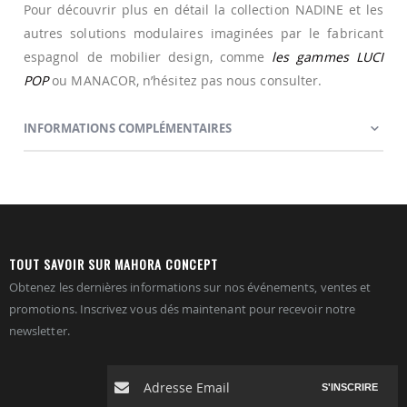
Pour découvrir plus en détail la collection NADINE et les
autres solutions modulaires imaginées par le fabricant
espagnol de mobilier design, comme
les gammes LUCI
POP
ou MANACOR, n’hésitez pas nous consulter.
INFORMATIONS COMPLÉMENTAIRES
TOUT SAVOIR SUR MAHORA CONCEPT
Obtenez les dernières informations sur nos événements, ventes et
promotions. Inscrivez vous dés maintenant pour recevoir notre
newsletter.
S'INSCRIRE