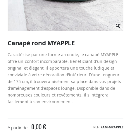
Passer
au
Canapé rond MYAPPLE
début
de
Caractérisé par une forme arrondie, le canapé MYAPPLE
la
Galerie
offre un confort incomparable. Bénéficiant d'un design
d’images
original et élégant, il apportera une touche ludique et
conviviale à votre décoration d'intérieur. D'une longueur
de 175 cm, il trouvera aisément sa place dans vos projets
d'aménagement d'espaces lounge. Disponible dans de
nombreuses couleurs et revêtements, il s'intégrera
facilement à son environnement.
0,00 €
A partir de
REF
FAM-MYAPPLE