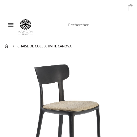
Affichage
navigation
CHAISE DE COLLECTIVITÉ CANOVA
Passer
à
la
fin
de
la
galerie
d’images