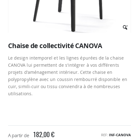
Passer
au
Chaise de collectivité CANOVA
début
de
Le design intemporel et les lignes épurées de la chaise
la
Galerie
CANOVA lui permettent de s'intégrer à vos différents
d’images
projets d'aménagement intérieur. Cette chaise en
polypropylène avec un coussin rembourré disponible en
cuir, simili-cuir ou tissu conviendra à de nombreuses
utilisations.
182,00 €
A partir de
REF
INF-CANOVA