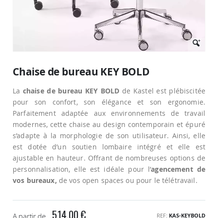
Passer
au
Chaise de bureau KEY BOLD
début
de
La
chaise de bureau KEY BOLD
de Kastel est plébiscitée
la
Galerie
pour son confort, son élégance et son ergonomie.
d’images
Parfaitement adaptée aux environnements de travail
modernes, cette chaise au design contemporain et épuré
s’adapte à la morphologie de son utilisateur. Ainsi, elle
est dotée d’un soutien lombaire intégré et elle est
ajustable en hauteur. Offrant de nombreuses options de
personnalisation, elle est idéale pour l’
agencement de
vos bureaux,
de vos open spaces ou pour le télétravail.
514,00 €
A partir de
REF
KAS-KEYBOLD