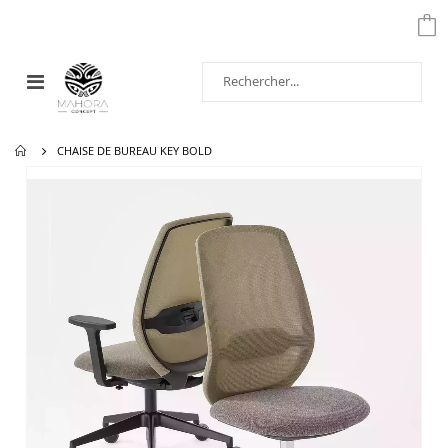
Affichage
navigation
CHAISE DE BUREAU KEY BOLD
Passer
à
la
fin
de
la
galerie
d’images