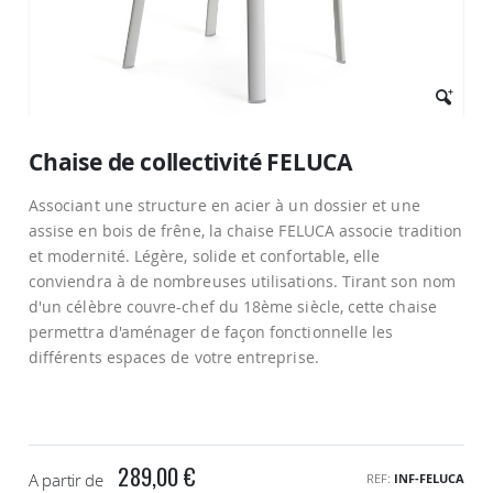
Passer
au
Chaise de collectivité FELUCA
début
de
Associant une structure en acier à un dossier et une
la
Galerie
assise en bois de frêne, la chaise FELUCA associe tradition
d’images
et modernité. Légère, solide et confortable, elle
conviendra à de nombreuses utilisations. Tirant son nom
d'un célèbre couvre-chef du 18ème siècle, cette chaise
permettra d'aménager de façon fonctionnelle les
différents espaces de votre entreprise.
289,00 €
A partir de
REF
INF-FELUCA