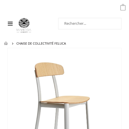
Affichage
navigation
CHAISE DE COLLECTIVITÉ FELUCA
Passer
à
la
fin
de
la
galerie
d’images