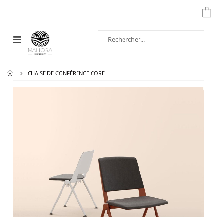
Affichage
navigation
CHAISE DE CONFÉRENCE CORE
Passer
à
la
fin
de
la
galerie
d’images