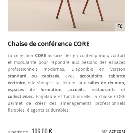
Passer
au
Chaise de conférence CORE
début
de
La collection
CORE
associe design contemporain, confort
la
Galerie
et modularité pour répondre aux besoins des espaces
d’images
professionnels modernes. Disponible en version
standard ou tapissée
, avec
accoudoirs, tablette
écritoire
, elle s’adapte facilement aux
salles de réunion,
espaces de formation, accueils, restaurants et
collectivités.
Empilable et fonctionnelle, la chaise CORE
permet de créer des aménagements professionnels
flexibles, élégants et durables.
106,00 €
A partir de
REF
ACT-CORE