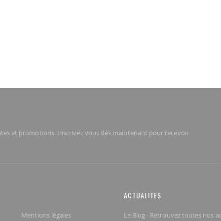
tes et promotions. Inscrivez vous dés maintenant pour recevoir
ACTUALITES
Mentions légales
Le Blog - Retrouvez toutes nos act