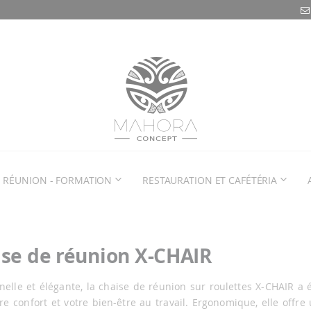
RÉUNION - FORMATION
RESTAURATION ET CAFÉTÉRIA
se de réunion X-CHAIR
nelle et élégante, la chaise de réunion sur roulettes X-CHAIR a
re confort et votre bien-être au travail. Ergonomique, elle offre