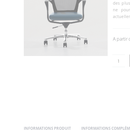
la
des plus
galerie
ne pour
d’images
actuelle
A partir
Passer
au
début
de
la
Galerie
d’images
INFORMATIONS PRODUIT
INFORMATIONS COMPLÉM