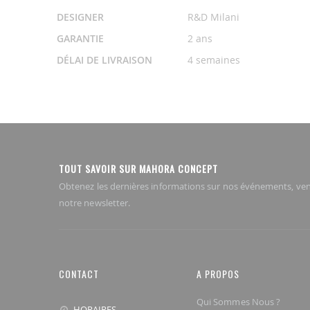
DESIGNER
R&D Milani
GARANTIE
2 ans
DÉLAI DE LIVRAISON
4 semaines
TOUT SAVOIR SUR MAHORA CONCEPT
Obtenez les dernières informations sur nos événements, ven
notre newsletter.
CONTACT
A PROPOS
Qui Sommes Nous ?
HORAIRES