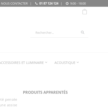
NOUS CONTACTER
|
01 87 124 124
|
9:00 - 18:00
Chercher
ACCESSOIRES ET LUMINAIRE
ACOUSTIQUE
PRODUITS APPARENTÉS
 été pensée
 une assise