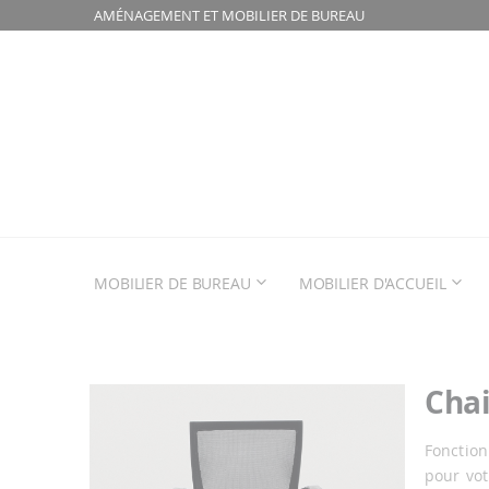
AMÉNAGEMENT ET MOBILIER DE BUREAU
MOBILIER DE BUREAU
MOBILIER D'ACCUEIL
Chai
Passer
à
la
Fonction
fin
pour vot
de