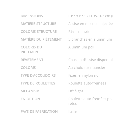
Informations
DIMENSIONS
L.63 x P.63 x H.95-102 cm 
Mahora Concept est une agence spécialisée
da
Complémentaires
MATIÈRE STRUCTURE
Assise en mousse injectée,
d'aménagement. Afin de satisfaire les exigences les
marques de mobilier design. Nous dénichons pou
COLORIS STRUCTURE
Résille : noir
d’aménagement aussi esthétiques que fonctionnelles.
MATIÈRE DU PIÉTEMENT
5 branches en aluminium
COLORIS DU
Aluminium poli
La chaise de réunion desgin X-CHA
PIÈTEMENT
REVÊTEMENT
Coussin d'assise disponibl
Conçue par les équipes de Milani, fabricant italien,
COLORIS
Au choix sur nuancier
Ergonomique, elle est munie d’une assise en mousse i
TYPE D'ACCOUDOIRS
Fixes, en nylon noir
Disponible dans différents revêtements en cuir ou e
direction. Ses lignes modernes et épurées, la qualité
TYPE DE ROULETTES
Roulette auto-freinées
MÉCANISME
Lift à gaz
Nous sommes à votre disposition si vous souhaitez da
des projets d’aménagement intérieur, nous pourrons
EN OPTION
Roulette auto-freinées pou
retour
X-CHAIR.
PAYS DE FABRICATION
Italie