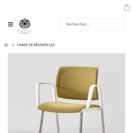
Affichage
navigation
CHAISE DE RÉUNION LEX
Passer
à
la
fin
de
la
galerie
d’images