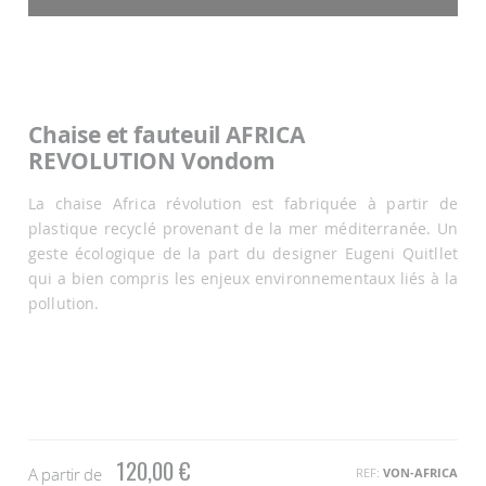
Passer
au
début
de
la
Galerie
Chaise et fauteuil AFRICA
d’images
REVOLUTION Vondom
La chaise Africa révolution est fabriquée à partir de
plastique recyclé provenant de la mer méditerranée. Un
geste écologique de la part du designer Eugeni Quitllet
qui a bien compris les enjeux environnementaux liés à la
pollution.
120,00 €
A partir de
REF
VON-AFRICA