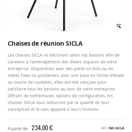
Passer
au
Chaises de réunion SICLA
début
de
Les chaises SICLA se déclinent selon vos besoins afin de
la
Galerie
convenir à l'aménagement des divers espaces de votre
d’images
entreprise. Disponibles avec des pieds en bois ou en
métal, fixes ou pivotantes, avec une base en forme d'étoile
ou munie de roulettes, elles ont été conçues pour
satisfaire tous les besoins au sein de votre entreprise.
Offrant de nombreuses options de configuration, les
chaises SICLA vous séduiront par la qualité de leur
conception et le soin apporté à leurs finitions.
234,00 €
A partir de
REF
INF-SICLA