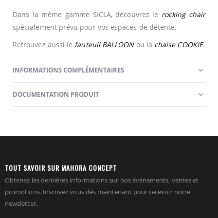
Dans la même gamme SICLA, découvrez le
rocking chair
spécialement prévu pour vos espaces de détente.
Retrouvez aussi le
fauteuil BALLOON
ou la
chaise COOKIE
.
INFORMATIONS COMPLÉMENTAIRES
DOCUMENTATION PRODUIT
TOUT SAVOIR SUR MAHORA CONCEPT
Obtenez les dernières informations sur nos événements, ventes et
promotions. Inscrivez vous dés maintenant pour recevoir notre
newsletter.