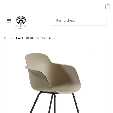
Affichage
navigation
CHAISES DE RÉUNION SICLA
Passer
à
la
fin
de
la
galerie
d’images