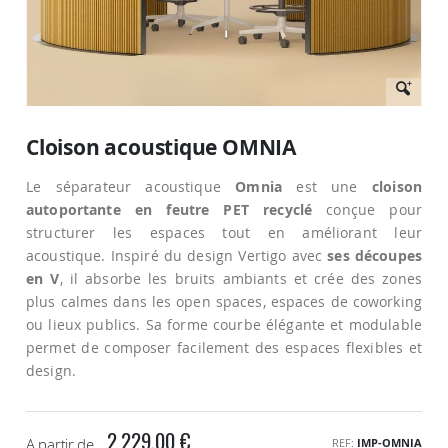
Passer
au
Cloison acoustique OMNIA
début
de
Le séparateur acoustique
Omnia
est une
cloison
la
Galerie
autoportante en feutre PET recyclé
conçue pour
d’images
structurer les espaces tout en améliorant leur
acoustique. Inspiré du design Vertigo avec
ses découpes
en V
, il absorbe les bruits ambiants et crée des zones
plus calmes dans les open spaces, espaces de coworking
ou lieux publics. Sa forme courbe élégante et modulable
permet de composer facilement des espaces flexibles et
design.
2 229,00 €
A partir de
REF
IMP-OMNIA