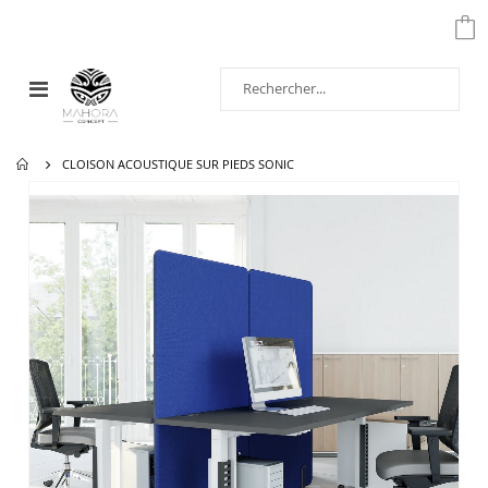
Affichage
navigation
CLOISON ACOUSTIQUE SUR PIEDS SONIC
Passer
à
la
fin
de
la
galerie
d’images