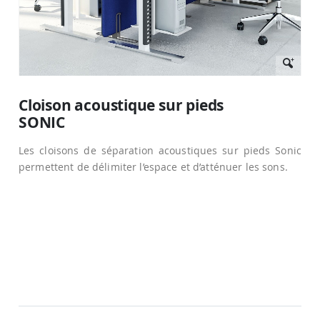
Passer
au
Cloison acoustique sur pieds
début
SONIC
de
la
Galerie
Les cloisons de séparation acoustiques sur pieds Sonic
d’images
permettent de délimiter l’espace et d’atténuer les sons.