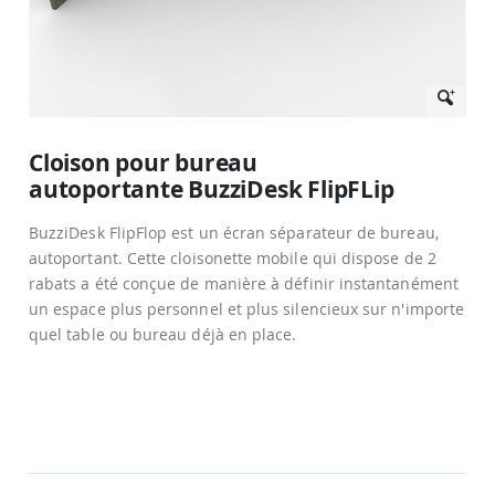
Passer
au
Cloison pour bureau
début
autoportante BuzziDesk FlipFLip
de
la
Galerie
BuzziDesk FlipFlop est un écran séparateur de bureau,
d’images
autoportant. Cette cloisonette mobile qui dispose de 2
rabats a été conçue de manière à définir instantanément
un espace plus personnel et plus silencieux sur n'importe
quel table ou bureau déjà en place.