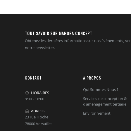
TOUT SAVOIR SUR MAHORA CONCEPT
Obtenez les dernières informations sur nos événements, ven
notre newsletter.
CONTACT
A PROPOS
Qui Sommes Nous ?
HORAIRES
Services de conception &
9:00 - 18:00
d'aménagement tertiaire
ADRESSE
Environnement
23 rue Hoche
78000 Versailles