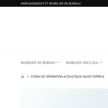
AMÉNAGEMENT ET MOBILIER DE BUREAU
MOBILIER DE BUREAU
MOBILIER D'ACCUEIL
ECRAN DE SÉPARATION ACOUSTIQUE SILENT EXPRESS
Passer
à
la
fin
de