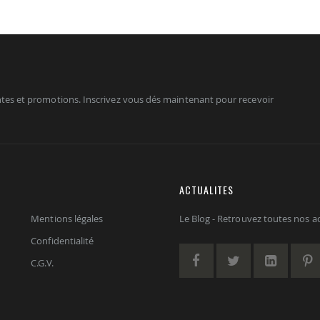
tes et promotions. Inscrivez vous dés maintenant pour recevoir
ACTUALITES
Mentions légales
Le Blog - Retrouvez toutes nos act
Confidentialité
C.G.V.