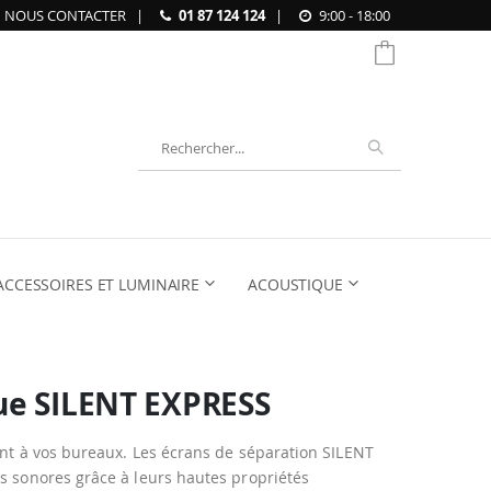
NOUS CONTACTER
|
01 87 124 124
|
9:00 - 18:00
Chercher
ACCESSOIRES ET LUMINAIRE
ACOUSTIQUE
que SILENT EXPRESS
ent à vos bureaux. Les écrans de séparation SILENT
es sonores grâce à leurs hautes propriétés