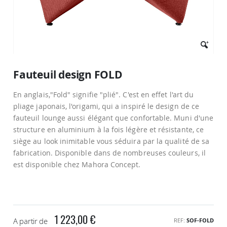
Passer
au
Fauteuil design FOLD
début
de
En anglais,"Fold" signifie "plié". C'est en effet l'art du
la
Galerie
pliage japonais, l'origami, qui a inspiré le design de ce
d’images
fauteuil lounge aussi élégant que confortable. Muni d'une
structure en aluminium à la fois légère et résistante, ce
siège au look inimitable vous séduira par la qualité de sa
fabrication. Disponible dans de nombreuses couleurs, il
est disponible chez Mahora Concept.
1 223,00 €
A partir de
REF
SOF-FOLD