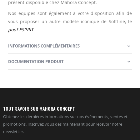
présent disponible chez Mahora Concept.
Nos équipes sont également à votre disposition afin de
vous proposer un autre modèle iconique de Softline, le
pouf ESPRIT
.
INFORMATIONS COMPLÉMENTAIRES
DOCUMENTATION PRODUIT
TOUT SAVOIR SUR MAHORA CONCEPT
Obtenez les dernières informations sur nos événements, ventes et
promotions. Inscrivez vous dés maintenant pour recevoir notre
newsletter.