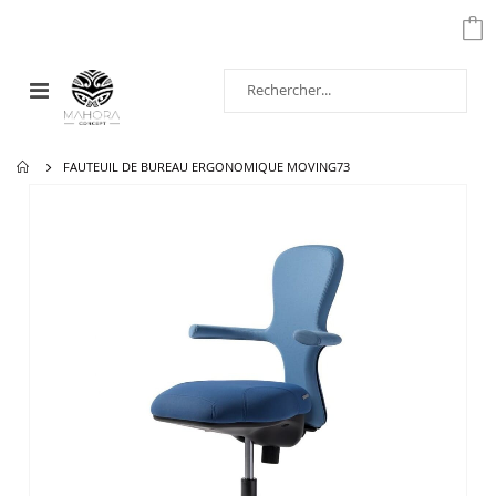
Affichage
navigation
FAUTEUIL DE BUREAU ERGONOMIQUE MOVING73
Passer
à
la
fin
de
la
galerie
d’images