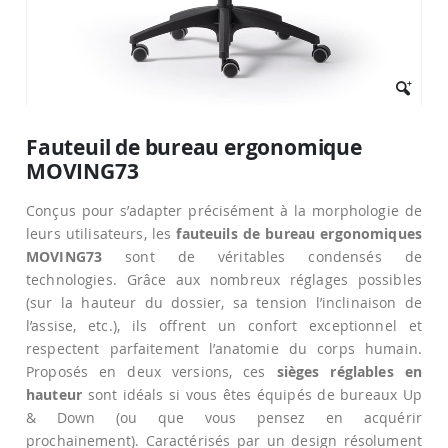
Passer
au
Fauteuil de bureau ergonomique
début
MOVING73
de
la
Galerie
Conçus pour s’adapter précisément à la morphologie de
d’images
leurs utilisateurs, les
fauteuils de bureau ergonomiques
MOVING73
sont de véritables condensés de
technologies. Grâce aux nombreux réglages possibles
(sur la hauteur du dossier, sa tension l’inclinaison de
l’assise, etc.), ils offrent un confort exceptionnel et
respectent parfaitement l’anatomie du corps humain.
Proposés en deux versions, ces
sièges réglables en
hauteur
sont idéals si vous êtes équipés de bureaux Up
& Down (ou que vous pensez en acquérir
prochainement). Caractérisés par un design résolument