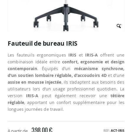
Passer
au
Fauteuil de bureau IRIS
début
de
Les fauteuils ergonomiques
IRIS
et
IRIS-A
offrent une
la
Galerie
combinaison idéale entre
confort, ergonomie et design
d’images
contemporain
. Équipés d’un
mécanisme synchrone,
d’un soutien lombaire réglable, d’accoudoirs 4D
et d’une
assise en mousse injectée
, ils s’adaptent aux besoins des
utilisateurs lors d’un usage professionnel quotidien. La
version
IRIS-A
peut également recevoir une
têtière
réglable
, apportant un confort supplémentaire pour les
longues journées de travail.
398,00 €
A partir de
REF
ACT-IRIS