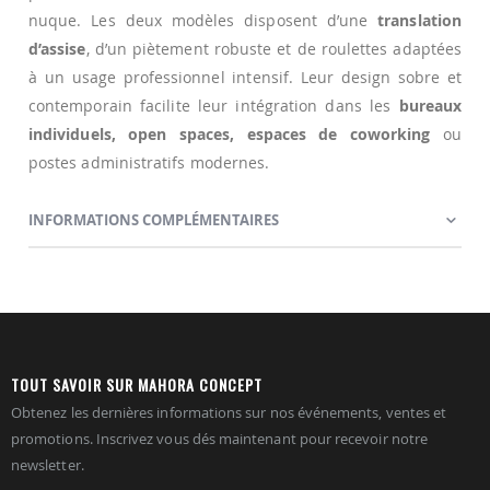
nuque. Les deux modèles disposent d’une
translation
d’assise
, d’un piètement robuste et de roulettes adaptées
à un usage professionnel intensif. Leur design sobre et
contemporain facilite leur intégration dans les
bureaux
individuels, open spaces, espaces de coworking
ou
postes administratifs modernes.
INFORMATIONS COMPLÉMENTAIRES
TOUT SAVOIR SUR MAHORA CONCEPT
Obtenez les dernières informations sur nos événements, ventes et
promotions. Inscrivez vous dés maintenant pour recevoir notre
newsletter.