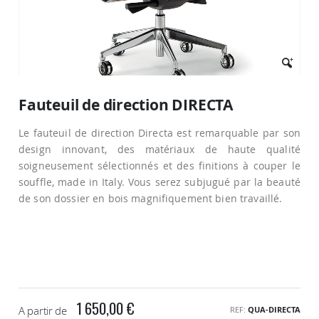
Passer
au
Fauteuil de direction DIRECTA
début
de
Le fauteuil de direction Directa est remarquable par son
la
Galerie
design innovant, des matériaux de haute qualité
d’images
soigneusement sélectionnés et des finitions à couper le
souffle, made in Italy. Vous serez subjugué par la beauté
de son dossier en bois magnifiquement bien travaillé.
1 650,00 €
A partir de
REF
QUA-DIRECTA