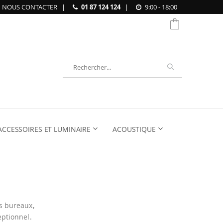
NOUS CONTACTER
|
01 87 124 124
|
9:00 - 18:00
Chercher
ACCESSOIRES ET LUMINAIRE
ACOUSTIQUE
s bureaux,
eptionnel.