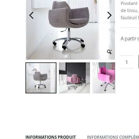
la
Pivotant 
galerie
de tissu,
d’images
fauteuil
A partir
Passer
au
début
de
la
Galerie
d’images
INFORMATIONS PRODUIT
INFORMATIONS COMPLÉM