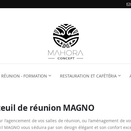
RÉUNION - FORMATION
RESTAURATION ET CAFÉTÉRIA
teuil de réunion MAGNO
ur l'agencement de vos salles de réunion, ou l'aménagement de vo
uil MAGNO vous séduira par son design élégant et son confort exc