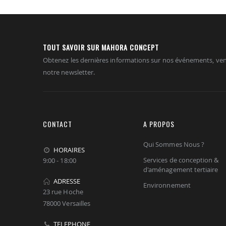
TOUT SAVOIR SUR MAHORA CONCEPT
Obtenez les dernières informations sur nos événements, ven
notre newsletter.
CONTACT
A PROPOS
Qui Sommes Nous ?
HORAIRES
Services de conception &
9:00 - 18:00
d'aménagement tertiaire
ADRESSE
Environnement
23 rue Hoche
78000 Versailles
TELEPHONE