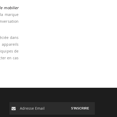
e mobilier
 la marque
nversation
réciée dans
s appareils
équipes de
cter en cas
S'INSCRIRE