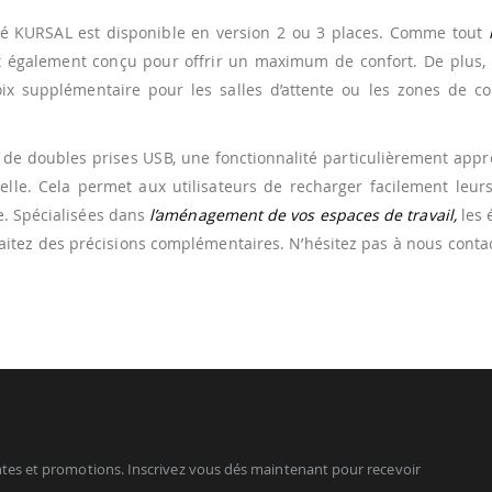
apé KURSAL est disponible en version 2 ou 3 places. Comme tout
l
est également conçu pour offrir un maximum de confort. De plus,
x supplémentaire pour les salles d’attente ou les zones de co
on de doubles prises USB, une fonctionnalité particulièrement app
elle. Cela permet aux utilisateurs de recharger facilement leur
e. Spécialisées dans
l’aménagement de vos espaces de travail,
les 
aitez des précisions complémentaires. N’hésitez pas à nous conta
tes et promotions. Inscrivez vous dés maintenant pour recevoir