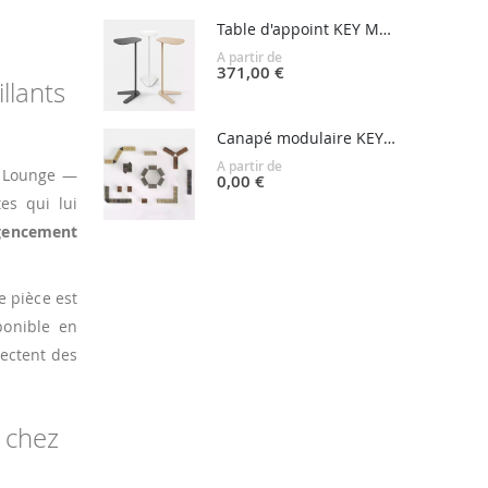
Table d'appoint KEY MOVE
A partir de
371,00 €
llants
Canapé modulaire KEY JOIN
A partir de
n Lounge —
0,00 €
es qui lui
gencement
e pièce est
ponible en
pectent des
e chez