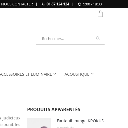
NOUS CONTACTER
|
01 87 124 124
|
9:00 - 18:00
Chercher
ACCESSOIRES ET LUMINAIRE
ACOUSTIQUE
PRODUITS APPARENTÉS
s judicieux
Fauteuil lounge KROKUS
Disponibles