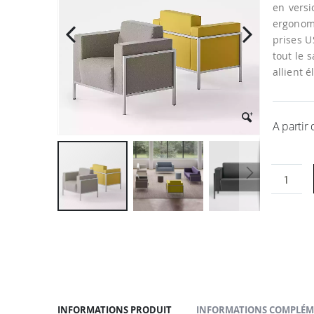
la
en versi
galerie
ergonom
d’images
prises U
tout le 
allient 
A partir
Passer
au
début
de
la
Galerie
d’images
INFORMATIONS PRODUIT
INFORMATIONS COMPLÉM