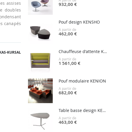
A partir de
des assises
932,00 €
de doubles
 Condensant
Pouf design KENSHO
ces canapés
A partir de
462,00 €
Chauffeuse d'attente KENDO
KAS-KURSAL
A partir de
1 561,00 €
Pouf modulaire KENION
A partir de
682,00 €
Table basse design KENSHO
A partir de
463,00 €