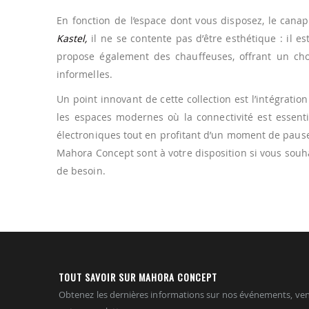
En fonction de l’espace dont vous disposez, le can
Kastel,
il ne se contente pas d’être esthétique : il 
propose également des chauffeuses, offrant un choi
informelles.
Un point innovant de cette collection est l’intégrati
les espaces modernes où la connectivité est essenti
électroniques tout en profitant d’un moment de paus
Mahora Concept sont à votre disposition si vous souh
de besoin.
TOUT SAVOIR SUR MAHORA CONCEPT
Obtenez les dernières informations sur nos événements, ven