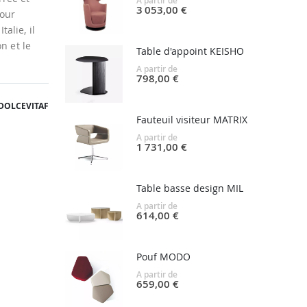
A partir de
3 053,00 €
pour
alie, il
n et le
Table d'appoint KEISHO
A partir de
798,00 €
DOLCEVITAF
Fauteuil visiteur MATRIX
A partir de
1 731,00 €
Table basse design MIL
A partir de
614,00 €
Pouf MODO
A partir de
659,00 €