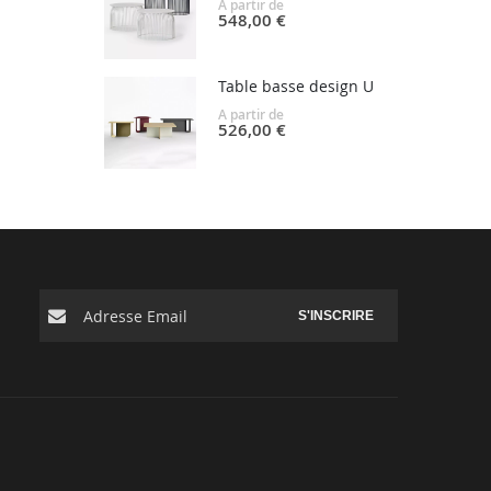
A partir de
548,00 €
Table basse design U
A partir de
526,00 €
S'INSCRIRE