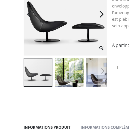
la
envelopp
galerie
l'aménag
d’images
est plébi
soin appo
A partir
Passer
au
début
de
la
Galerie
d’images
INFORMATIONS PRODUIT
INFORMATIONS COMPLÉM