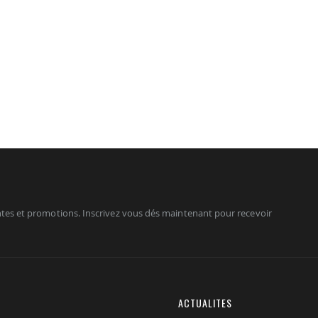
tes et promotions. Inscrivez vous dés maintenant pour recevoir
ACTUALITES