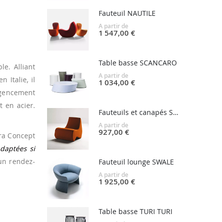
Fauteuil NAUTILE
A partir de
1 547,00 €
Table basse SCANCARO
e. Alliant
A partir de
 Italie, il
1 034,00 €
agencement
t en acier.
Fauteuils et canapés STONES
A partir de
927,00 €
ora Concept
adaptées si
’un rendez-
Fauteuil lounge SWALE
A partir de
1 925,00 €
Table basse TURI TURI