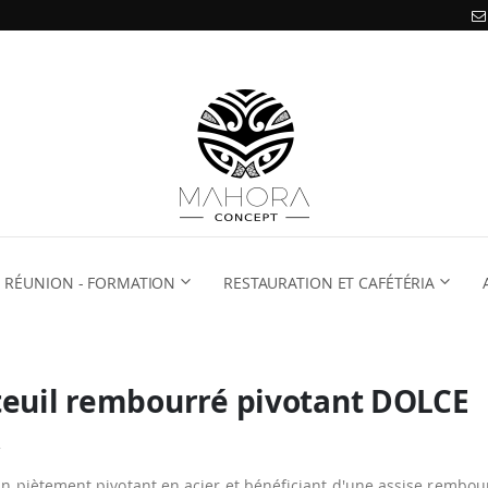
RÉUNION - FORMATION
RESTAURATION ET CAFÉTÉRIA
teuil rembourré pivotant DOLCE
n piètement pivotant en acier et bénéficiant d'une assise rembou