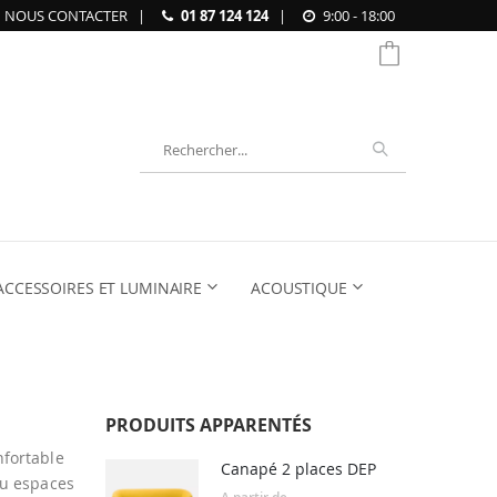
NOUS CONTACTER
|
01 87 124 124
|
9:00 - 18:00
Chercher
ACCESSOIRES ET LUMINAIRE
ACOUSTIQUE
PRODUITS APPARENTÉS
nfortable
Canapé 2 places DEP
ou espaces