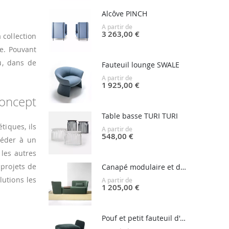
Alcôve PINCH
A partir de
3 263,00 €
 collection
le. Pouvant
su, dans de
Fauteuil lounge SWALE
A partir de
1 925,00 €
Concept
Table basse TURI TURI
tiques, ils
A partir de
548,00 €
océder à un
les autres
 projets de
Canapé modulaire et dormeuse VELOUR
lutions les
A partir de
1 205,00 €
Pouf et petit fauteuil d'appoint VELOUR