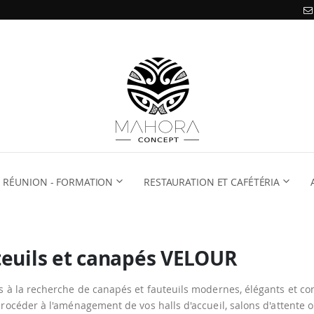
RÉUNION - FORMATION
RESTAURATION ET CAFÉTÉRIA
euils et canapés VELOUR
s à la recherche de canapés et fauteuils modernes, élégants et co
procéder à l'aménagement de vos halls d'accueil, salons d'attente 