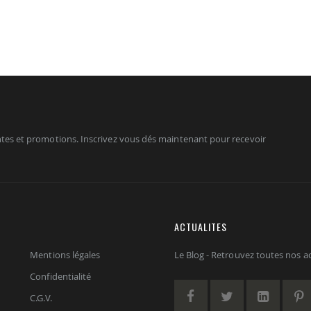
tes et promotions. Inscrivez vous dés maintenant pour recevoir
ACTUALITES
Mentions légales
Le Blog - Retrouvez toutes nos act
Confidentialité
C.G.V.