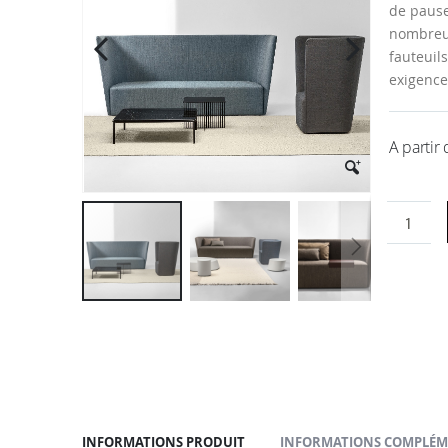
la
de pause
galerie
nombreus
d’images
fauteuil
exigence
A partir
Passer
au
début
de
la
Galerie
d’images
INFORMATIONS PRODUIT
INFORMATIONS COMPLÉM