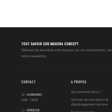
TOUT SAVOIR SUR MAHORA CONCEPT
Obtenez les dernières informations sur nos événements, ven
notre newsletter.
CONTACT
A PROPOS
Qui Sommes Nous ?
HORAIRES
Services de conception &
9:00 - 18:00
d'aménagement tertiaire
ADRESSE