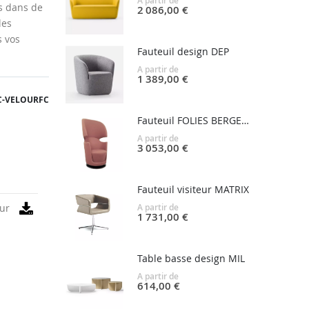
A partir de
s dans de
2 086,00 €
les
s vos
Fauteuil design DEP
A partir de
1 389,00 €
C-VELOURFC
Fauteuil FOLIES BERGERE
A partir de
3 053,00 €
Fauteuil visiteur MATRIX
A partir de
our
1 731,00 €
Table basse design MIL
A partir de
614,00 €