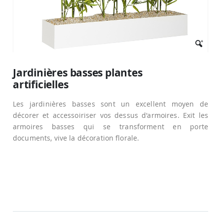
Passer
au
Jardinières basses plantes
début
artificielles
de
la
Galerie
Les jardinières basses sont un excellent moyen de
d’images
décorer et accessoiriser vos dessus d'armoires. Exit les
armoires basses qui se transforment en porte
documents, vive la décoration florale.