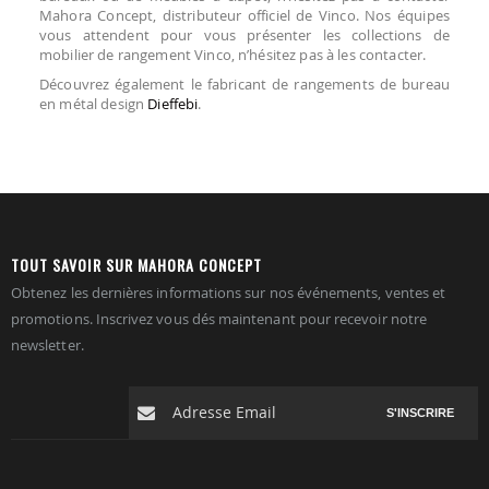
Mahora Concept, distributeur officiel de Vinco. Nos équipes
vous attendent pour vous présenter les collections de
mobilier de rangement Vinco, n’hésitez pas à les contacter.
Découvrez également le fabricant de rangements de bureau
en métal design
Dieffebi
.
TOUT SAVOIR SUR MAHORA CONCEPT
Obtenez les dernières informations sur nos événements, ventes et
promotions. Inscrivez vous dés maintenant pour recevoir notre
newsletter.
S'INSCRIRE